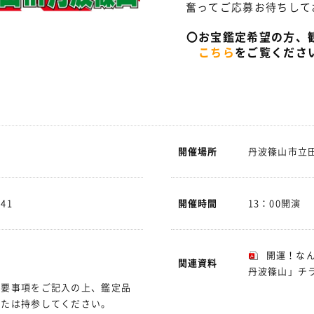
奮ってご応募お待ちして
〇お宝鑑定希望の方、観
こちら
をご覧くださ
開催場所
丹波篠山市立
41
開催時間
13：00開演 
開運！な
関連資料
丹波篠山」チ
必要事項をご記入の上、鑑定品
または持参してください。