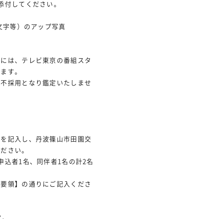
添付してください。
や文字等）のアップ写真
には、テレビ東京の番組スタ
ります。
不採用となり鑑定いたしませ
項を記入し、丹波篠山市田園交
ください。
申込者1名、同伴者1名の計2名
要領】の通りにご記入くださ
定。