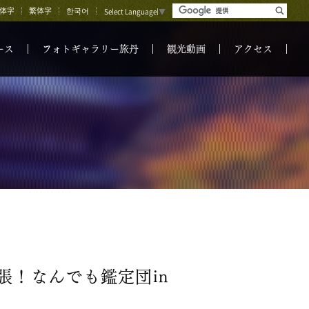
体字
繁体字
한국어
Select Language
▼
ース
フォトギャラリー旅丹
観光動画
アクセス
！なんでも鑑定団in