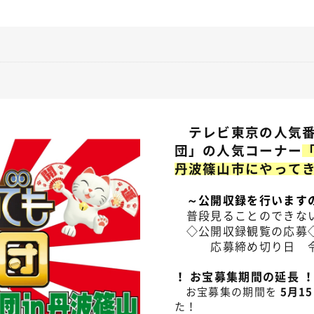
テレビ東京の人気番
団」の人気コーナー
丹波篠山市にやって
～公開収録を行います
普段見ることのできない
◇公開収録観覧の応募
応募締め切り日 令和
！ お宝募集期間の延長 
お宝募集の期間を
5月1
た！