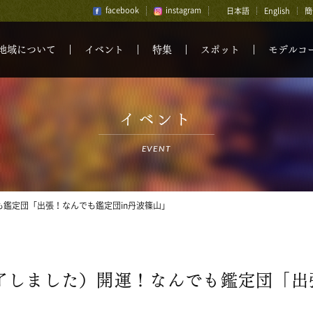
facebook
instagram
日本語
English
簡
地域について
イベント
特集
スポット
モデルコ
イベント
EVENT
鑑定団「出張！なんでも鑑定団in丹波篠山」
了しました）開運！なんでも鑑定団「出張