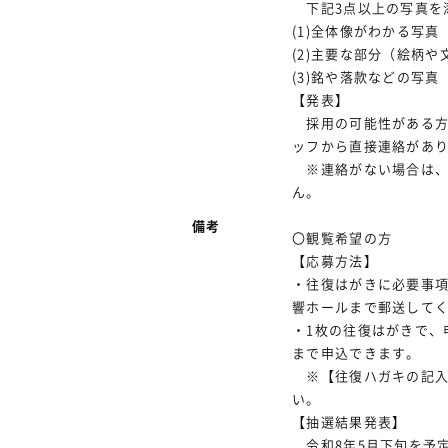
下記3点以上の写真を
(1)全体像がわかる写真
(2)主要な部分（絵柄
(3)銘や落款などの写真
【発表】
採用の可能性がある方
ッフから直接連絡があ
※連絡がない場合は、
ん。
備考
〇観覧希望の方
【応募方法】
・往復はがきに必要事
響ホールまで郵送して
・1枚の往復はがきで、
まで申込できます。
※【往復ハガキの記入
い。
【抽選結果発表】
令和8年5月下旬を予