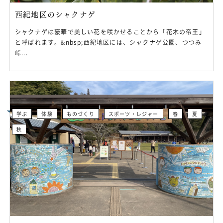
西紀地区のシャクナゲ
シャクナゲは豪華で美しい花を咲かせることから「花木の帝王」
と呼ばれます。&nbsp;西紀地区には、シャクナゲ公園、つつみ
峠...
学ぶ
体験
ものづくり
スポーツ・レジャー
春
夏
秋