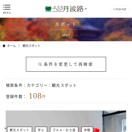
Language
スポット
SPOT
ホーム
観光スポット
条件を変更して再検索
検索条件：
カテゴリー：観光スポット
108
登録件数：
件
観光スポット
学ぶ
グルメ・お土産
体験