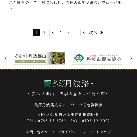
れた縁台の上で、歌に合わせ、五色の御幣や扇などを両手にも
っ...
1
2
3
4
5
...
8
次へ ≫
～美しき里山、四季の恵みに心湧く旅～
兵庫丹波観光ネットワーク推進委員会
〒669-3309 丹波市柏原町柏原688
TEL：0795-73-3782 FAX：0795-72-3077
お問い合わせ
プライバシー
サイトマップ