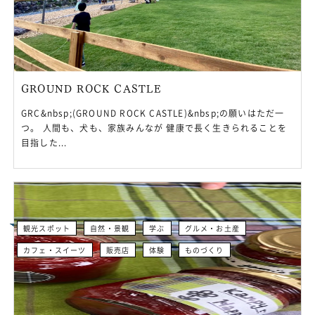
GROUND ROCK CASTLE
GRC&nbsp;(GROUND ROCK CASTLE)&nbsp;の願いはただ一
つ。 人間も、犬も、家族みんなが 健康で長く生きられることを
目指した...
観光スポット
自然・景観
学ぶ
グルメ・お土産
カフェ・スイーツ
販売店
体験
ものづくり