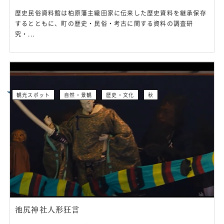
歴史民俗資料館は柏原藩主織田家に伝来した歴史資料を継承保存
するとともに、町の歴史・民俗・考古に関する資料の調査研
究・...
観光スポット
自然・景観
歴史・文化
秋
池尻神社人形狂言