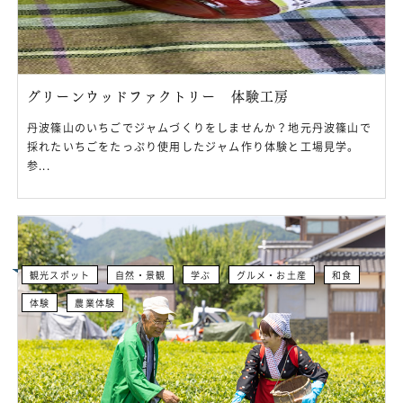
グリーンウッドファクトリー 体験工房
丹波篠山のいちごでジャムづくりをしませんか？地元丹波篠山で
採れたいちごをたっぷり使用したジャム作り体験と工場見学。
参...
観光スポット
自然・景観
学ぶ
グルメ・お土産
和食
体験
農業体験