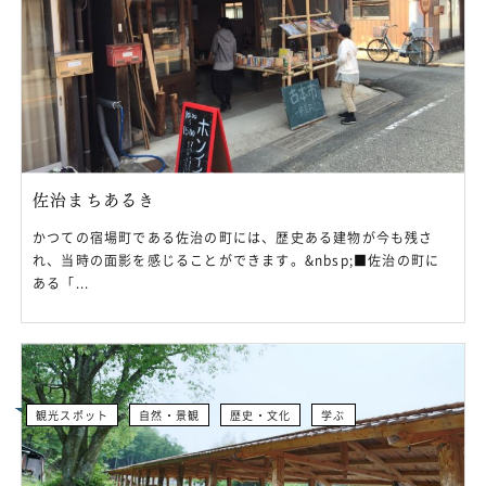
佐治まちあるき
かつての宿場町である佐治の町には、歴史ある建物が今も残さ
れ、当時の面影を感じることができます。&nbsp;■佐治の町に
ある「...
観光スポット
自然・景観
歴史・文化
学ぶ