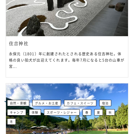
住吉神社
永保元（1801）年に創建されたとされる歴史ある住吉神社。体
格の良い狛犬が出迎えてくれます。毎年7月になると5台の山車が
宮...
自然・景観
グルメ・お土産
カフェ・スイーツ
宿泊
キャンプ
体験
スポーツ・レジャー
春
夏
秋
冬