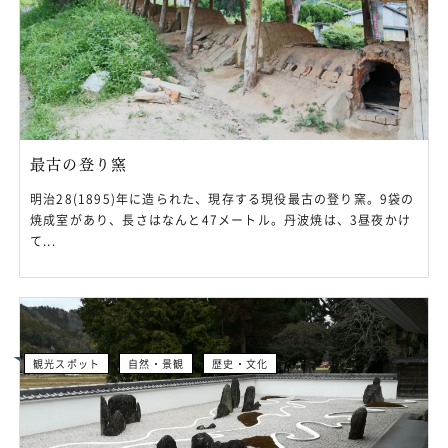
最古の登り窯
明治28(1895)年に造られた、現存する現役最古の登り窯。9袋の
焼成室があり、長さはなんと47メートル。丹波焼は、3昼夜かけ
て...
観光スポット
自然・景観
歴史・文化