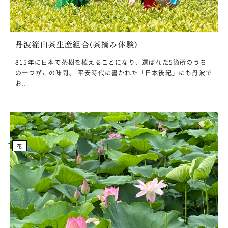
丹波篠山茶生産組合(茶摘み体験)
815年に日本で茶樹を植えることになり、選ばれた5箇所のうち
の一つがこの味間。 平安時代に書かれた「日本後紀」にも丹波で
お...
花