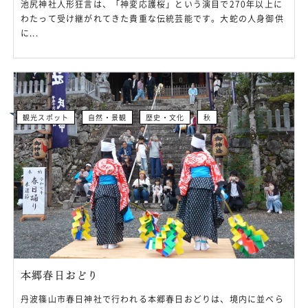
池尻神社人形狂言は、「神変応護桜」という演目で270年以上に
わたって受け継がれてきた貴重な伝統芸能です。大蛇の人身御供
に...
観光スポット
自然・景観
歴史・文化
秋
本郷春日おどり
丹波篠山市春日神社で行われる本郷春日おどりは、境内に並べら