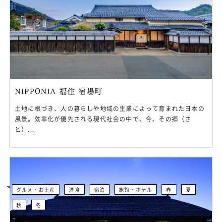
NIPPONIA 福住 宿場町
土地に根づき、人の暮らしや地域の生業によって育まれた日本の
風景。効率化が優先される現代社会の中で、今、その郷（さ
と）...
グルメ・お土産
洋食
宿泊
旅館・ホテル
春
夏
秋
冬