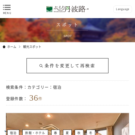
Language
スポット
SPOT
ホーム
観光スポット
条件を変更して再検索
検索条件：
カテゴリー：宿泊
36
登録件数：
件
宿泊
旅館・ホテル
春
夏
秋
冬