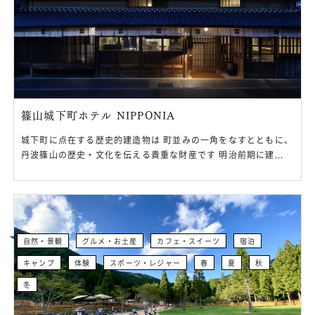
篠山城下町ホテル NIPPONIA
城下町に点在する歴史的建造物は 町並みの一角をなすとともに、
丹波篠山の歴史・文化を伝える貴重な財産です 明治前期に建...
自然・景観
グルメ・お土産
カフェ・スイーツ
宿泊
キャンプ
体験
スポーツ・レジャー
春
夏
秋
冬