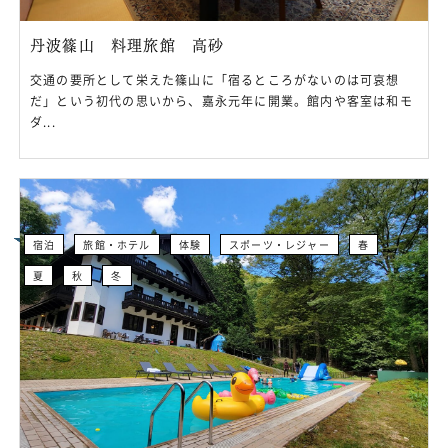
丹波篠山 料理旅館 高砂
交通の要所として栄えた篠山に「宿るところがないのは可哀想
だ」という初代の思いから、嘉永元年に開業。館内や客室は和モ
ダ...
宿泊
旅館・ホテル
体験
スポーツ・レジャー
春
夏
秋
冬