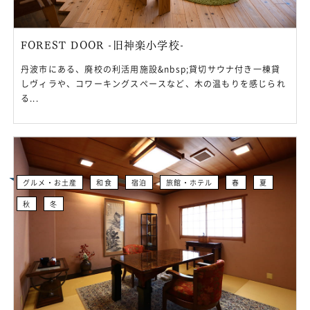
FOREST DOOR -旧神楽小学校-
丹波市にある、廃校の利活用施設&nbsp;貸切サウナ付き一棟貸
しヴィラや、コワーキングスペースなど、木の温もりを感じられ
る...
グルメ・お土産
和食
宿泊
旅館・ホテル
春
夏
秋
冬