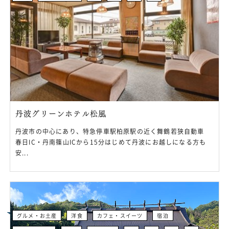
丹波グリーンホテル松風
丹波市の中心にあり、特急停車駅柏原駅の近く舞鶴若狭自動車
春日IC・丹南篠山ICから15分はじめて丹波にお越しになる方も
安...
グルメ・お土産
洋食
カフェ・スイーツ
宿泊