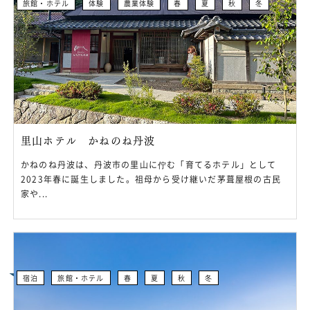
旅館・ホテル
体験
農業体験
春
夏
秋
冬
里山ホテル かねのね丹波
かねのね丹波は、丹波市の里山に佇む「育てるホテル」として
2023年春に誕生しました。祖母から受け継いだ茅葺屋根の古民
家や...
宿泊
旅館・ホテル
春
夏
秋
冬