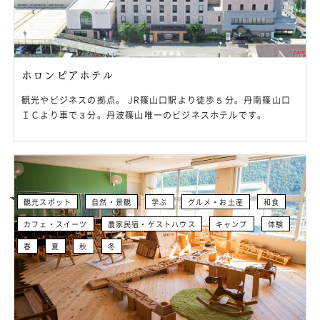
ホロンピアホテル
観光やビジネスの拠点。 JR篠山口駅より徒歩５分。丹南篠山口
ＩＣより車で３分。丹波篠山唯一のビジネスホテルです。
観光スポット
自然・景観
学ぶ
グルメ・お土産
和食
カフェ・スイーツ
農家民宿・ゲストハウス
キャンプ
体験
春
夏
秋
冬