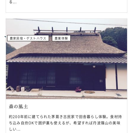
る...
農家民宿・ゲストハウス
農業体験
森の風土
約200年前に建てられた茅葺き古民家で田舎暮らし体験。食材持
ち込み自炊OKで囲炉裏も使えるが、希望すれば丹波篠山の美味
しい...