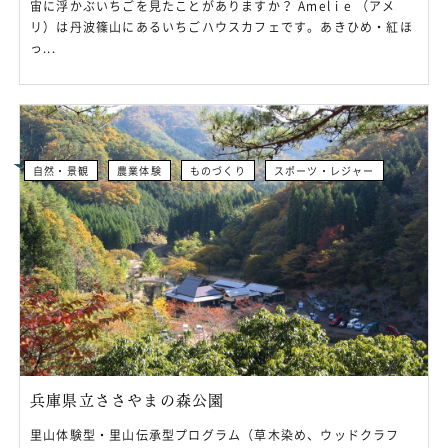
宙に浮かぶいちごを見たことがありますか？ Amel i e （アメ
リ）は丹波篠山にあるいちごハウスカフェです。あきひめ・紅ほ
っ...
自然・景観
農業体験
ものづくり
スポーツ・レジャー
兵庫県立ささやまの森公園
里山体験型・里山伝承型プログラム（草木染め、ウッドクラフ