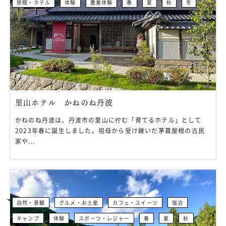
旅館・ホテル
体験
農業体験
春
夏
秋
冬
里山ホテル かねのね丹波
かねのね丹波は、丹波市の里山に佇む「育てるホテル」として
2023年春に誕生しました。祖母から受け継いだ茅葺屋根の古民
家や...
自然・景観
グルメ・お土産
カフェ・スイーツ
宿泊
キャンプ
体験
スポーツ・レジャー
春
夏
秋