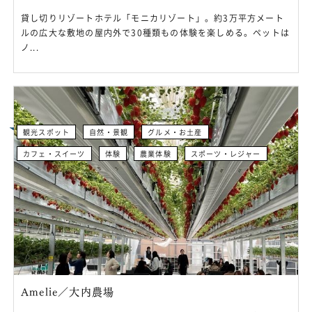
貸し切りリゾートホテル「モニカリゾート」。約3万平方メート
ルの広大な敷地の屋内外で30種類もの体験を楽しめる。ペットは
ノ...
観光スポット
自然・景観
グルメ・お土産
カフェ・スイーツ
体験
農業体験
スポーツ・レジャー
Amelie／大内農場