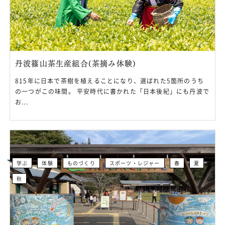
丹波篠山茶生産組合(茶摘み体験)
815年に日本で茶樹を植えることになり、選ばれた5箇所のうち
の一つがこの味間。 平安時代に書かれた「日本後紀」にも丹波で
お...
学ぶ
体験
ものづくり
スポーツ・レジャー
春
夏
秋