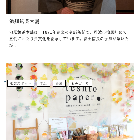
池畑銘茶本舗
池畑銘茶本舗は、1871年創業の老舗茶舗で、丹波市柏原町にて
五代にわたり茶文化を継承しています。織田信長の子孫が築いた
城...
観光スポット
学ぶ
体験
ものづくり