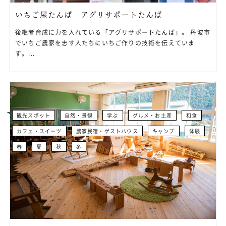
いちご屋たんば アグリサポートたんば
後継者育成に力を入れている「アグリサポートたんば」。 丹波市
でいちご農家を志す人たちにいちご作りの技術を伝えていま
す。...
観光スポット
自然・景観
学ぶ
グルメ・お土産
和食
カフェ・スイーツ
農家民宿・ゲストハウス
キャンプ
体験
春
夏
秋
冬