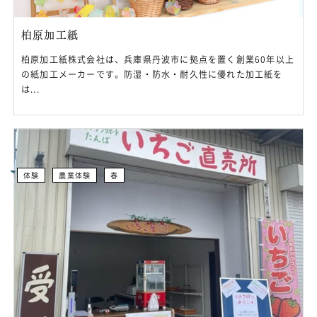
柏原加工紙
柏原加工紙株式会社は、兵庫県丹波市に拠点を置く創業60年以上
の紙加工メーカーです。防湿・防水・耐久性に優れた加工紙を
は...
体験
農業体験
春