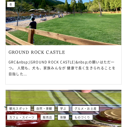
冬
GROUND ROCK CASTLE
GRC&nbsp;(GROUND ROCK CASTLE)&nbsp;の願いはただ一
つ。 人間も、犬も、家族みんなが 健康で長く生きられることを
目指した...
観光スポット
自然・景観
学ぶ
グルメ・お土産
カフェ・スイーツ
販売店
体験
ものづくり