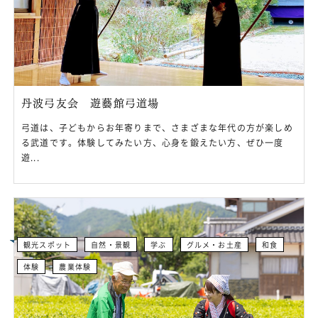
丹波弓友会 遊藝館弓道場
弓道は、子どもからお年寄りまで、さまざまな年代の方が楽しめ
る武道です。体験してみたい方、心身を鍛えたい方、ぜひ一度
遊...
観光スポット
自然・景観
学ぶ
グルメ・お土産
和食
体験
農業体験