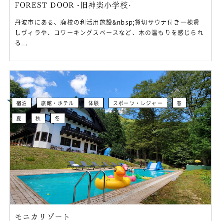
FOREST DOOR -旧神楽小学校-
丹波市にある、廃校の利活用施設&nbsp;貸切サウナ付き一棟貸
しヴィラや、コワーキングスペースなど、木の温もりを感じられ
る...
宿泊
旅館・ホテル
体験
スポーツ・レジャー
春
夏
秋
冬
モニカリゾート